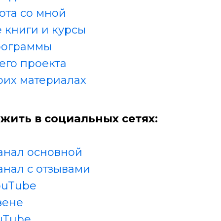
ота со мной
 книги и курсы
рограммы
его проекта
оих материалах
жить в социальных сетях:
анал основной
анал с отзывами
ouTube
зене
uTube