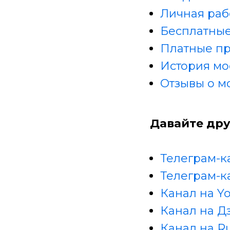
Личная раб
Бесплатные
Платные п
История мо
Отзывы о м
Давайте дру
Телеграм-к
Телеграм-к
Канал на Y
Канал на Д
Канал на R