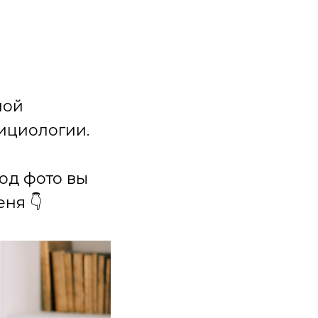
ной
ициологии.
под фото вы
ня 👇