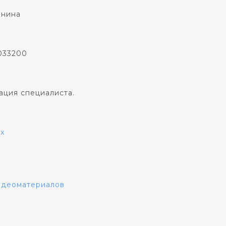
онина
033200
ация специалиста.
х
видеоматериалов