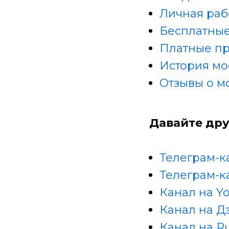
Личная раб
Бесплатные
Платные п
История мо
Отзывы о м
Давайте дру
Телеграм-к
Телеграм-к
Канал на Y
Канал на Д
Канал на R