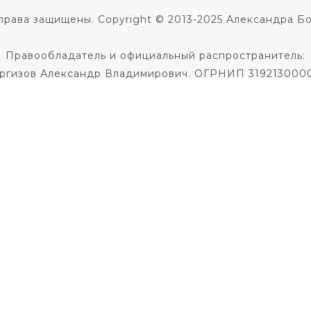
права защищены. Copyright © 2013-2025 Александра Б
Правообладатель и официальный распространитель:
ргизов Александр Владимирович. ОГРНИП 319213000
Не является медицинской услугой.
 диагноза и назначения лечения необходима консульт
Не является образовательной услугой
Политика в отношении обработки персональных данны
Публичная оферта на заключение договора
кое соглашение
|
Согласие на использование фото и 
По всем вопросам пишите
в службу поддержки