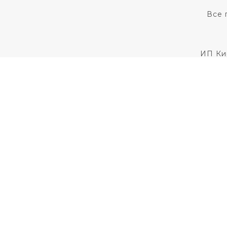
Все 
ИП Ки
Для установления
Пользовательс