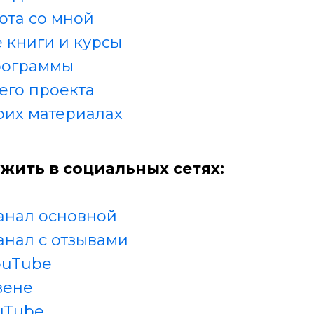
ота со мной
 книги и курсы
рограммы
его проекта
оих материалах
жить в социальных сетях:
анал основной
анал с отзывами
ouTube
зене
uTube