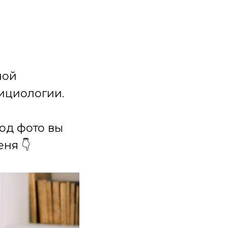
ной
ициологии.
под фото вы
ня 👇