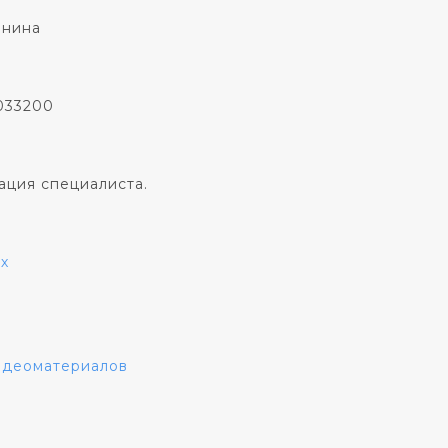
онина
033200
ация специалиста.
х
видеоматериалов