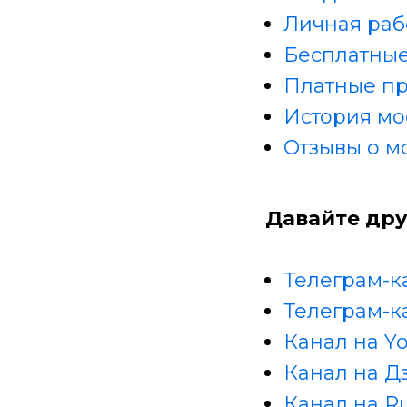
Личная раб
Бесплатные
Платные п
История мо
Отзывы о м
Давайте дру
Телеграм-к
Телеграм-к
Канал на Y
Канал на Д
Канал на R