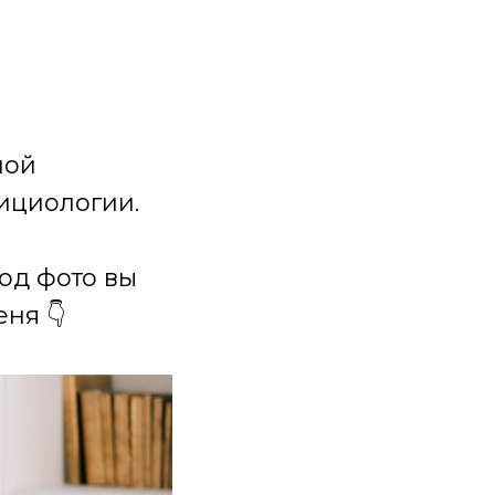
ной
ициологии.
под фото вы
ня 👇