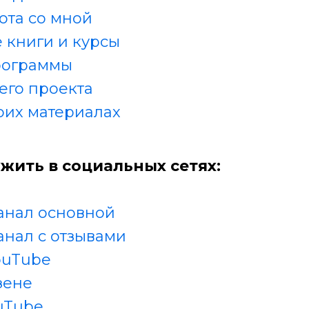
ота со мной
 книги и курсы
рограммы
его проекта
оих материалах
жить в социальных сетях:
анал основной
анал с отзывами
ouTube
зене
uTube