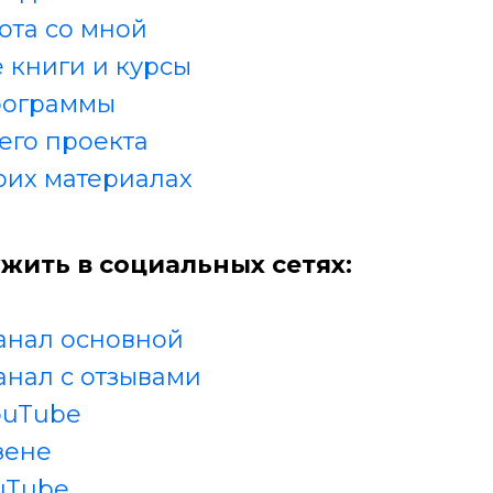
ота со мной
 книги и курсы
рограммы
его проекта
оих материалах
жить в социальных сетях:
анал основной
анал с отзывами
ouTube
зене
uTube