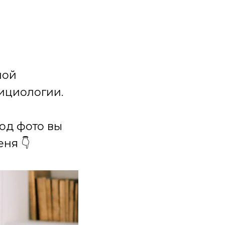
ной
ициологии.
под фото вы
ня 👇