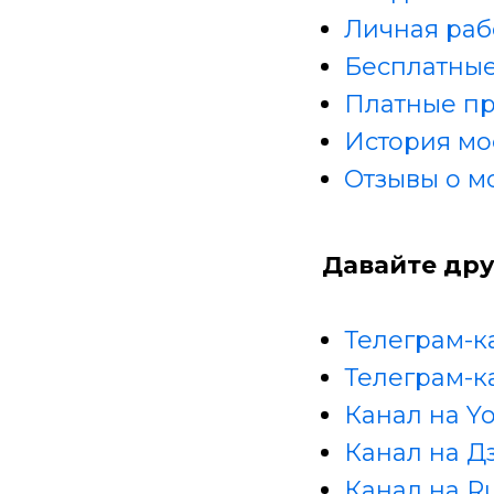
Личная раб
Бесплатные
Платные п
История мо
Отзывы о м
Давайте дру
Телеграм-к
Телеграм-к
Канал на Y
Канал на Д
Канал на R