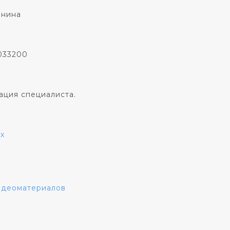
онина
033200
ация специалиста.
х
видеоматериалов