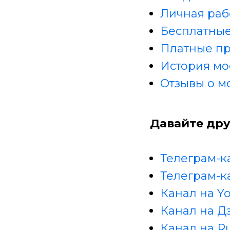
Личная раб
Бесплатные
Платные п
История мо
Отзывы о м
Давайте дру
Телеграм-к
Телеграм-к
Канал на Y
Канал на Д
Канал на R