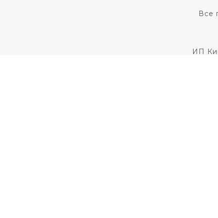
Все 
ИП Ки
Для установления
Пользовательс