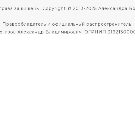
права защищены. Copyright © 2013-2025 Александра Б
Правообладатель и официальный распространитель:
ргизов Александр Владимирович. ОГРНИП 319213000
Не является медицинской услугой.
 диагноза и назначения лечения необходима консульт
Не является образовательной услугой
Политика в отношении обработки персональных данны
Публичная оферта на заключение договора
кое соглашение
|
Согласие на использование фото и 
По всем вопросам пишите
в службу поддержки