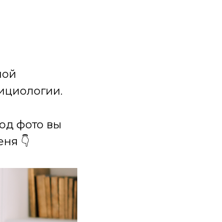
ной
ициологии.
под фото вы
ня 👇