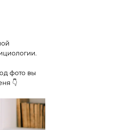
ной
ициологии.
под фото вы
ня 👇