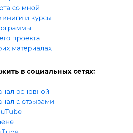
ота со мной
 книги и курсы
рограммы
его проекта
оих материалах
жить в социальных сетях:
анал основной
анал с отзывами
ouTube
зене
uTube