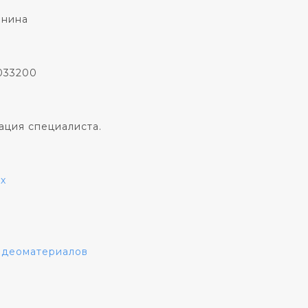
онина
033200
ация специалиста.
х
видеоматериалов