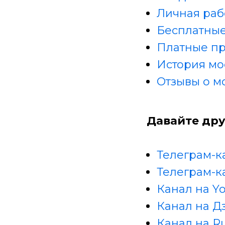
Личная раб
Бесплатные
Платные п
История мо
Отзывы о м
Давайте дру
Телеграм-к
Телеграм-к
Канал на Y
Канал на Д
Канал на R