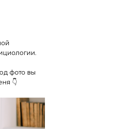
ной
ициологии.
под фото вы
ня 👇