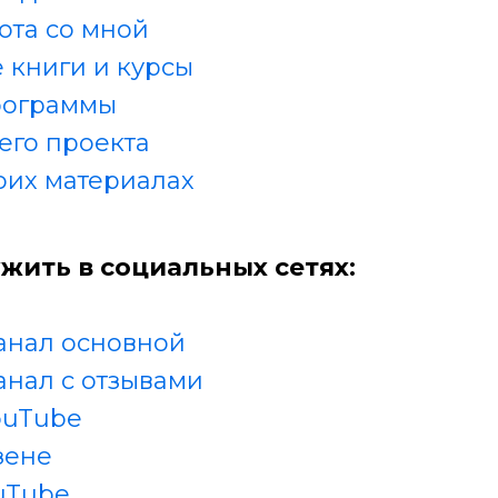
ота со мной
 книги и курсы
рограммы
его проекта
оих материалах
жить в социальных сетях:
анал основной
анал с отзывами
ouTube
зене
uTube