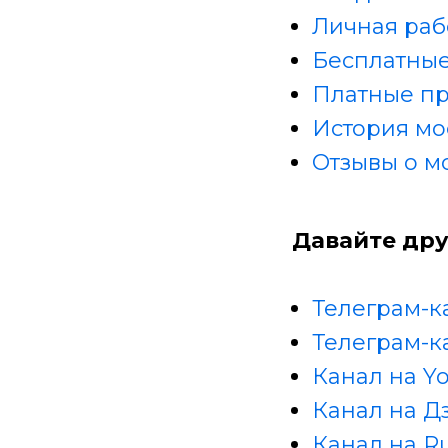
Личная раб
Бесплатные
Платные п
История мо
Отзывы о м
Давайте дру
Телеграм-к
Телеграм-к
Канал на Y
Канал на Д
Канал на R