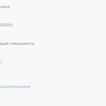
онина
033200
ация специалиста.
х
видеоматериалов