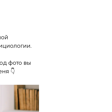
ной
ициологии.
под фото вы
ня 👇