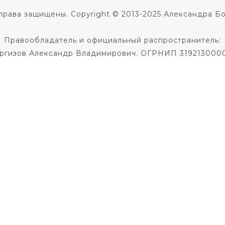
права защищены. Copyright © 2013-2025 Александра Б
Правообладатель и официальный распространитель:
ргизов Александр Владимирович. ОГРНИП 319213000
Не является медицинской услугой.
 диагноза и назначения лечения необходима консульт
Не является образовательной услугой
Политика в отношении обработки персональных данны
Публичная оферта на заключение договора
кое соглашение
|
Согласие на использование фото и 
По всем вопросам пишите
в службу поддержки