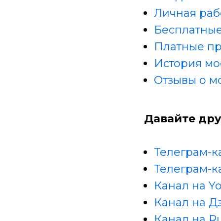
Личная раб
Бесплатные
Платные п
История мо
Отзывы о м
Давайте дру
Телеграм-к
Телеграм-к
Канал на Y
Канал на Д
Канал на R