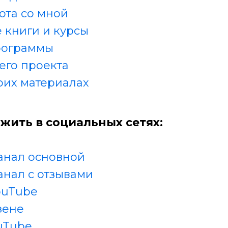
ота со мной
 книги и курсы
рограммы
его проекта
оих материалах
жить в социальных сетях:
анал основной
анал с отзывами
ouTube
зене
uTube