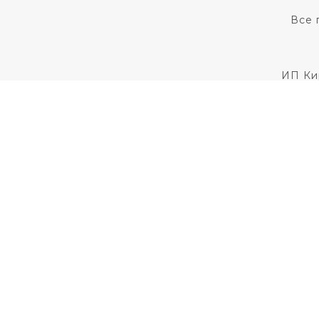
Все 
ИП Ки
Для установления
Пользовательс