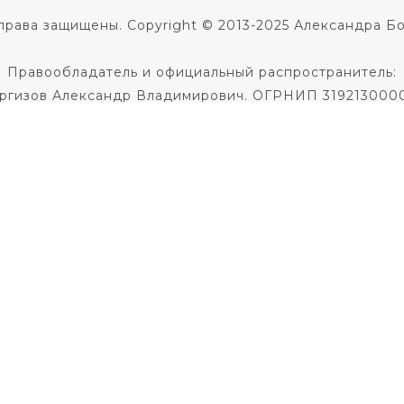
права защищены. Copyright © 2013-2025 Александра Б
Правообладатель и официальный распространитель:
ргизов Александр Владимирович. ОГРНИП 319213000
Не является медицинской услугой.
 диагноза и назначения лечения необходима консульт
Не является образовательной услугой
Политика в отношении обработки персональных данны
Публичная оферта на заключение договора
кое соглашение
|
Согласие на использование фото и 
По всем вопросам пишите
в службу поддержки