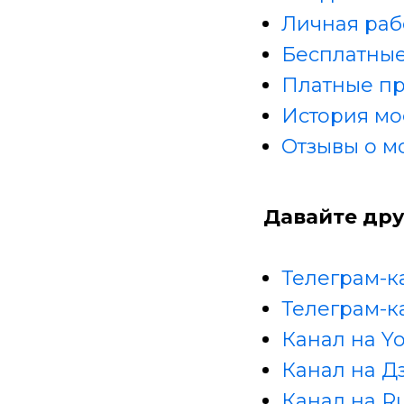
Личная раб
Бесплатные
Платные п
История мо
Отзывы о м
Давайте дру
Телеграм-к
Телеграм-к
Канал на Y
Канал на Д
Канал на R