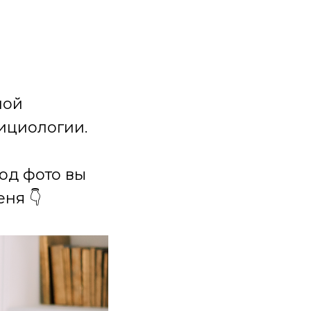
ной
ициологии.
под фото вы
ня 👇