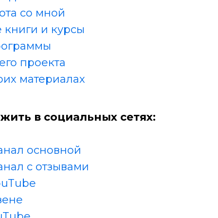
ота со мной
 книги и курсы
рограммы
его проекта
оих материалах
жить в социальных сетях:
анал основной
анал с отзывами
ouTube
зене
uTube