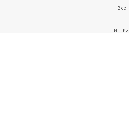
Все 
ИП Ки
Для установления
Пользовательс