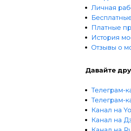
Личная раб
Бесплатные
Платные п
История мо
Отзывы о м
Давайте дру
Телеграм-к
Телеграм-к
Канал на Y
Канал на Д
Канал на R