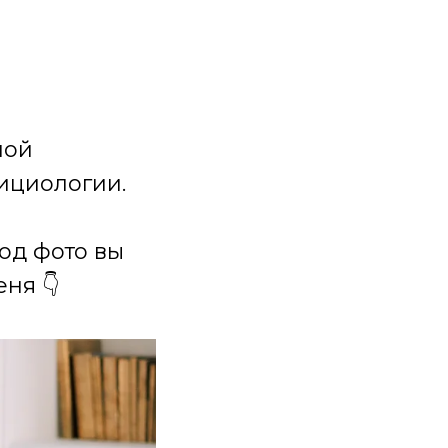
ной
ициологии.
под фото вы
ня 👇