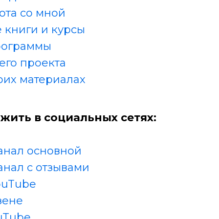
ота со мной
 книги и курсы
рограммы
его проекта
оих материалах
жить в социальных сетях:
анал основной
анал с отзывами
ouTube
зене
uTube