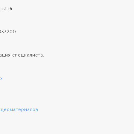
онина
033200
ация специалиста.
х
видеоматериалов