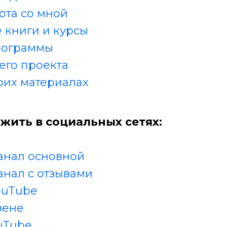
ота со мной
 книги и курсы
рограммы
его проекта
оих материалах
жить в социальных сетях:
анал основной
анал с отзывами
ouTube
зене
uTube