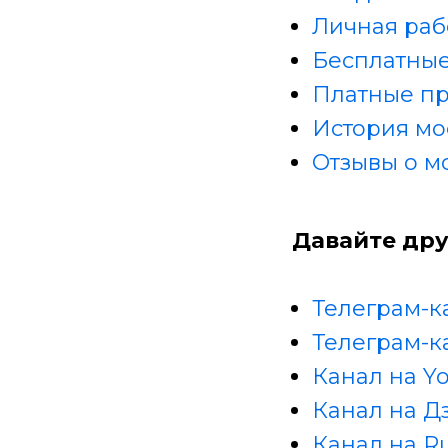
Личная раб
Бесплатные
Платные п
История мо
Отзывы о м
Давайте дру
Телеграм-к
Телеграм-к
Канал на Y
Канал на Д
Канал на R