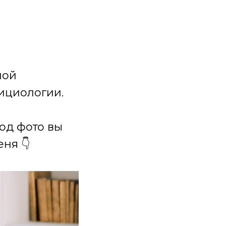
ной
ициологии.
под фото вы
ня 👇