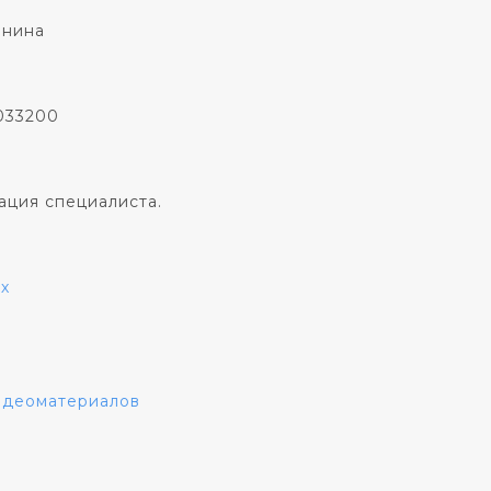
онина
033200
ация специалиста.
х
видеоматериалов