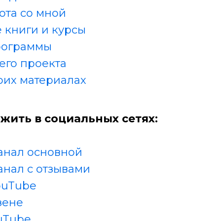
ота со мной
 книги и курсы
рограммы
его проекта
оих материалах
жить в социальных сетях:
анал основной
анал с отзывами
ouTube
зене
uTube