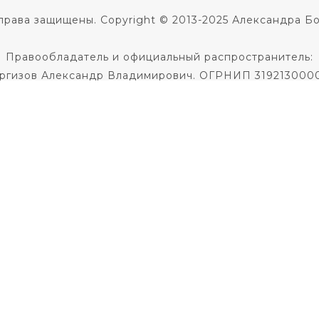
права защищены. Copyright © 2013-2025 Александра Б
Правообладатель и официальный распространитель:
ргизов Александр Владимирович. ОГРНИП 319213000
Не является медицинской услугой.
 диагноза и назначения лечения необходима консульт
Не является образовательной услугой
Политика в отношении обработки персональных данны
Публичная оферта на заключение договора
кое соглашение
|
Согласие на использование фото и 
По всем вопросам пишите
в службу поддержки