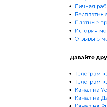
Личная раб
Бесплатные
Платные п
История мо
Отзывы о м
Давайте дру
Телеграм-к
Телеграм-к
Канал на Y
Канал на Д
Канал на R