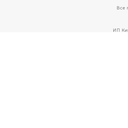
Все 
ИП Ки
Для установления
Пользовательс