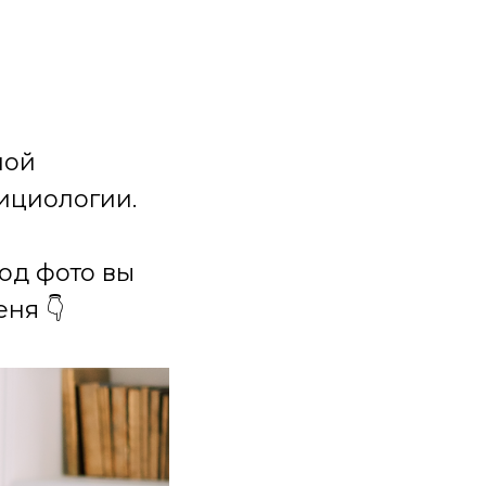
ной
ициологии.
под фото вы
ня 👇