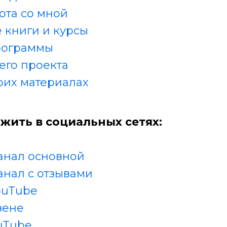
ота со мной
 книги и курсы
рограммы
его проекта
оих материалах
жить в социальных сетях:
анал основной
анал с отзывами
ouTube
зене
uTube