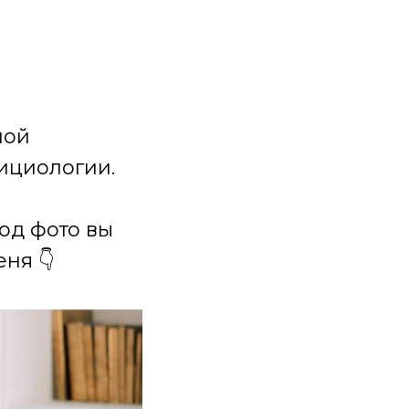
ной
ициологии.
под фото вы
ня 👇