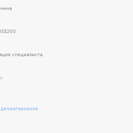
онина
033200
ация специалиста.
х
видеоматериалов