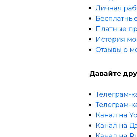
Личная раб
Бесплатные
Платные п
История мо
Отзывы о м
Давайте дру
Телеграм-к
Телеграм-к
Канал на Y
Канал на Д
Канал на R