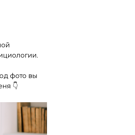
ной
ициологии.
под фото вы
ня 👇