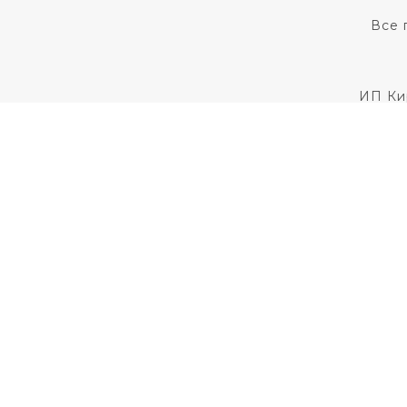
Все 
ИП Ки
Для установления
Пользовательс