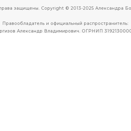
права защищены. Copyright © 2013-2025 Александра Б
Правообладатель и официальный распространитель:
ргизов Александр Владимирович. ОГРНИП 319213000
Не является медицинской услугой.
 диагноза и назначения лечения необходима консульт
Не является образовательной услугой
Политика в отношении обработки персональных данны
Публичная оферта на заключение договора
кое соглашение
|
Согласие на использование фото и 
По всем вопросам пишите
в службу поддержки