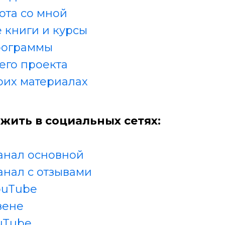
ота со мной
 книги и курсы
рограммы
его проекта
оих материалах
жить в социальных сетях:
анал основной
анал с отзывами
ouTube
зене
uTube