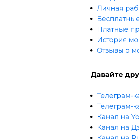
Личная раб
Бесплатные
Платные п
История мо
Отзывы о м
Давайте дру
Телеграм-к
Телеграм-к
Канал на Y
Канал на Д
Канал на R