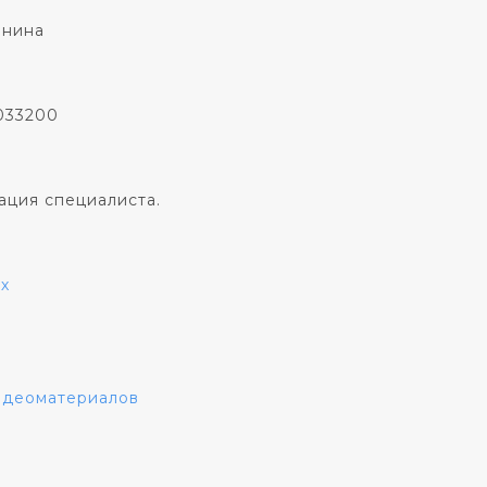
онина
033200
ация специалиста.
х
видеоматериалов