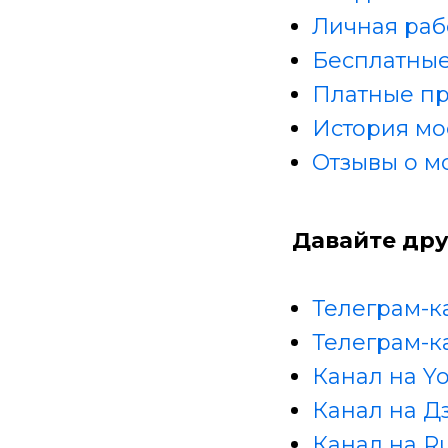
Личная раб
Бесплатные
Платные п
История мо
Отзывы о м
Давайте дру
Телеграм-к
Телеграм-к
Канал на Y
Канал на Д
Канал на R