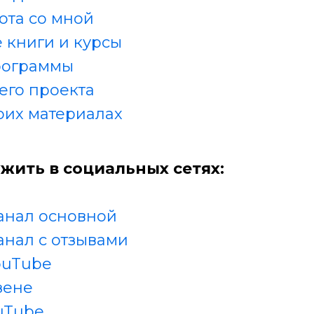
ота со мной
 книги и курсы
рограммы
его проекта
оих материалах
жить в социальных сетях:
анал основной
анал с отзывами
ouTube
зене
uTube