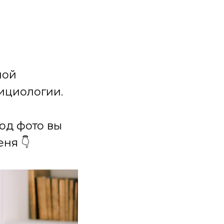
ной
ициологии.
под фото вы
ня 👇