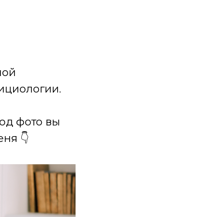
ной
ициологии.
под фото вы
ня 👇