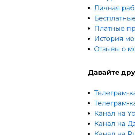
Личная раб
Бесплатные
Платные п
История мо
Отзывы о м
Давайте дру
Телеграм-к
Телеграм-к
Канал на Y
Канал на Д
Канал на R