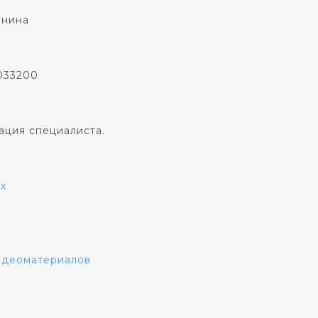
онина
033200
ация специалиста.
х
видеоматериалов