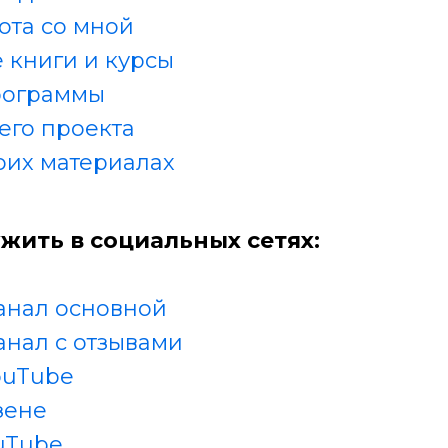
ота со мной
 книги и курсы
рограммы
его проекта
оих материалах
жить в социальных сетях:
анал основной
анал с отзывами
ouTube
зене
uTube