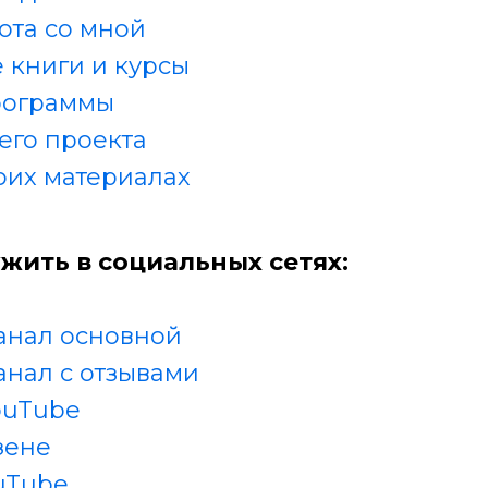
ота со мной
 книги и курсы
рограммы
его проекта
оих материалах
жить в социальных сетях:
анал основной
анал с отзывами
ouTube
зене
uTube