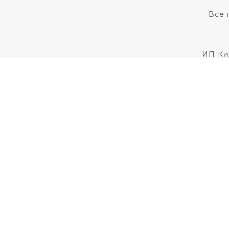
Все 
ИП Ки
Для установления
Пользовательс