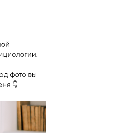
ной
ициологии.
под фото вы
ня 👇