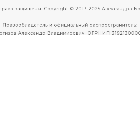
права защищены. Copyright © 2013-2025 Александра Б
Правообладатель и официальный распространитель:
ргизов Александр Владимирович. ОГРНИП 319213000
Не является медицинской услугой.
 диагноза и назначения лечения необходима консульт
Не является образовательной услугой
Политика в отношении обработки персональных данны
Публичная оферта на заключение договора
кое соглашение
|
Согласие на использование фото и 
По всем вопросам пишите
в службу поддержки