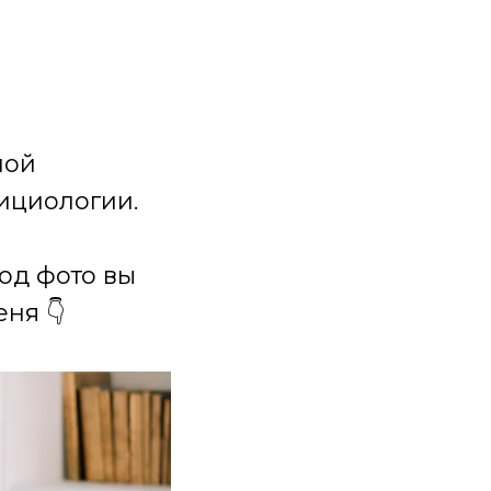
ной
ициологии.
под фото вы
ня 👇