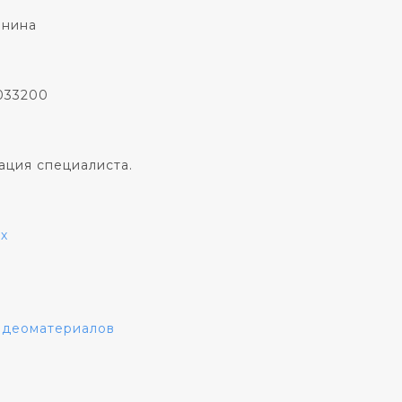
онина
033200
ация специалиста.
х
видеоматериалов