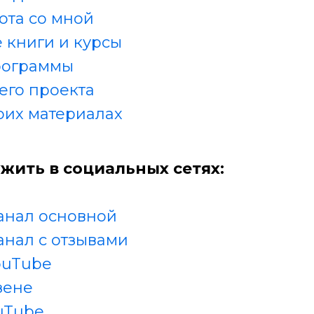
ота со мной
 книги и курсы
рограммы
его проекта
оих материалах
жить в социальных сетях:
анал основной
анал с отзывами
ouTube
зене
uTube