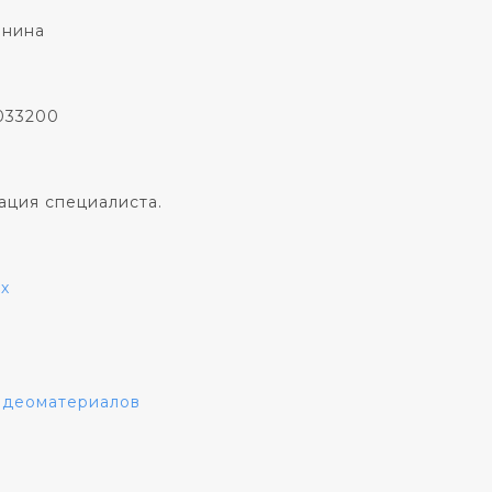
онина
033200
ация специалиста.
х
видеоматериалов