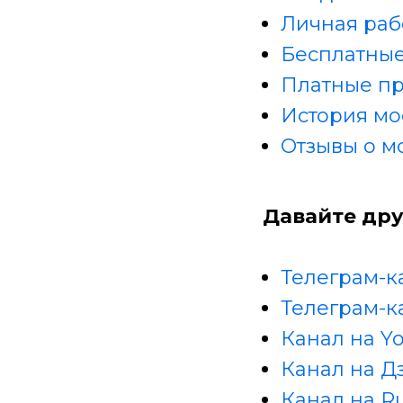
Личная раб
Бесплатные
Платные п
История мо
Отзывы о м
Давайте дру
Телеграм-к
Телеграм-к
Канал на Y
Канал на Д
Канал на R