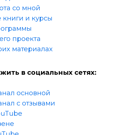
ота со мной
 книги и курсы
рограммы
его проекта
оих материалах
жить в социальных сетях:
анал основной
анал с отзывами
ouTube
зене
uTube