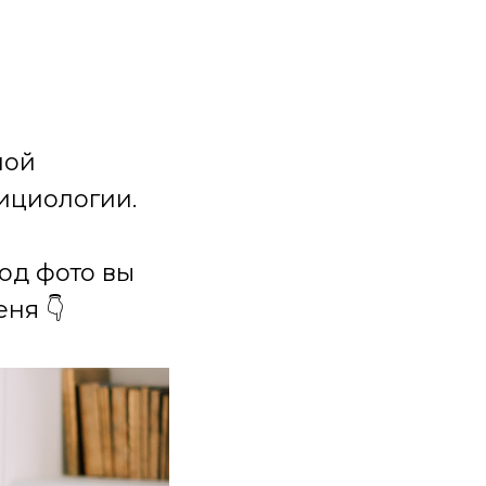
ной
ициологии.
под фото вы
ня 👇