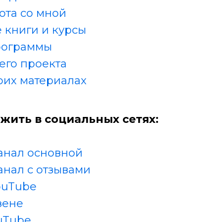
ота со мной
 книги и курсы
рограммы
его проекта
оих материалах
жить в социальных сетях:
анал основной
анал с отзывами
ouTube
зене
uTube