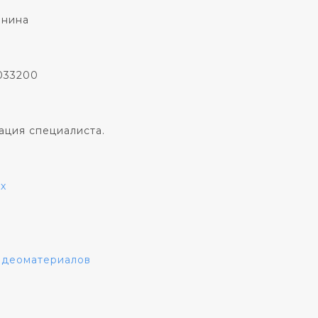
онина
033200
ация специалиста.
х
видеоматериалов