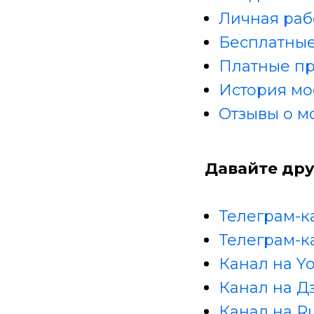
Личная раб
Бесплатные
Платные п
История мо
Отзывы о м
Давайте дру
Телеграм-к
Телеграм-к
Канал на Y
Канал на Д
Канал на R