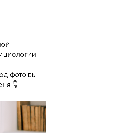
ной
ициологии.
под фото вы
ня 👇