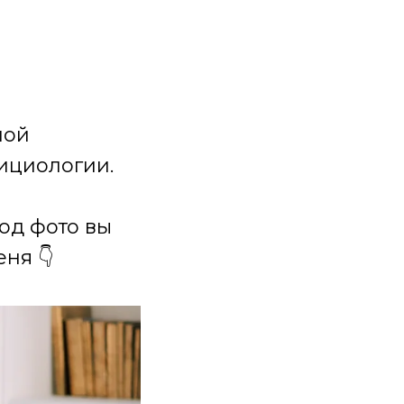
ной
ициологии.
под фото вы
ня 👇