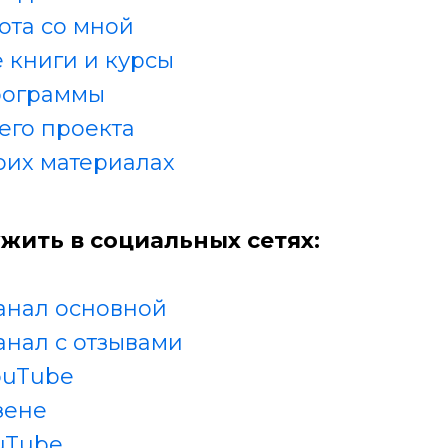
ота со мной
 книги и курсы
рограммы
его проекта
оих материалах
жить в социальных сетях:
анал основной
анал с отзывами
ouTube
зене
uTube