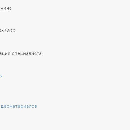
онина
033200
ация специалиста.
х
видеоматериалов