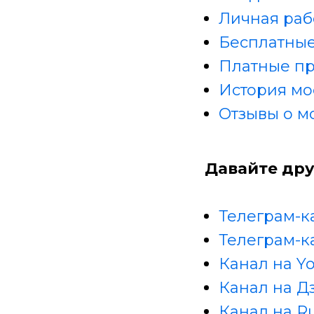
Личная раб
Бесплатные
Платные п
История мо
Отзывы о м
Давайте дру
Телеграм-к
Телеграм-к
Канал на Y
Канал на Д
Канал на R