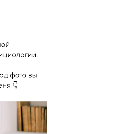
ной
ициологии.
под фото вы
ня 👇