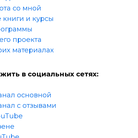
ота со мной
 книги и курсы
рограммы
его проекта
оих материалах
жить в социальных сетях:
анал основной
анал с отзывами
ouTube
зене
uTube