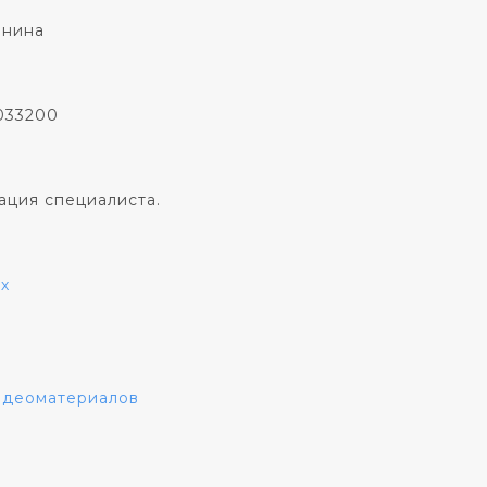
онина
033200
ация специалиста.
х
видеоматериалов