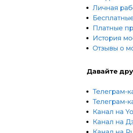
Личная раб
Бесплатные
Платные п
История мо
Отзывы о м
Давайте дру
Телеграм-к
Телеграм-к
Канал на Y
Канал на Д
Канал на R