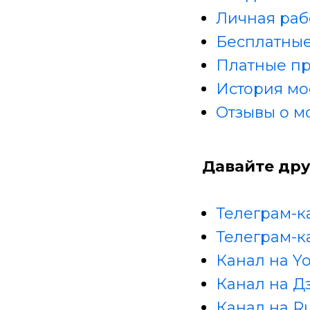
Личная раб
Бесплатные
Платные п
История мо
Отзывы о м
Давайте дру
Телеграм-к
Телеграм-к
Канал на Y
Канал на Д
Канал на R