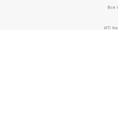
Все 
ИП Ки
Для установления
Пользовательс