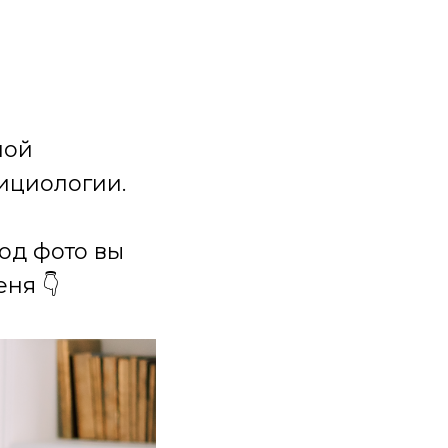
ной
ициологии.
под фото вы
ня 👇