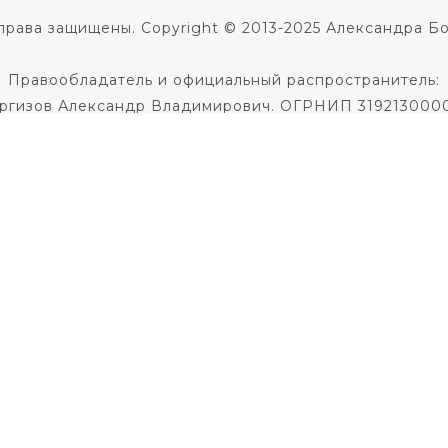
права защищены. Copyright © 2013-2025 Александра Б
Правообладатель и официальный распространитель:
ргизов Александр Владимирович. ОГРНИП 319213000
Не является медицинской услугой.
 диагноза и назначения лечения необходима консульт
Не является образовательной услугой
Политика в отношении обработки персональных данны
Публичная оферта на заключение договора
кое соглашение
|
Согласие на использование фото и 
По всем вопросам пишите
в службу поддержки