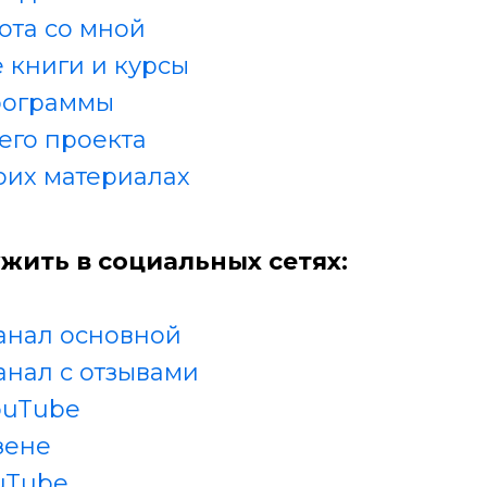
ота со мной
 книги и курсы
рограммы
его проекта
оих материалах
жить в социальных сетях:
анал основной
анал с отзывами
ouTube
зене
uTube