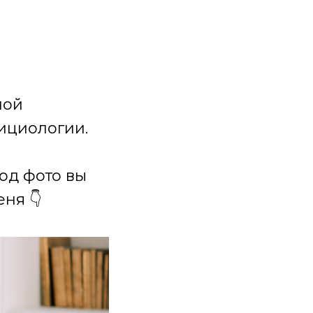
ной
ициологии.
под фото вы
ня 👇