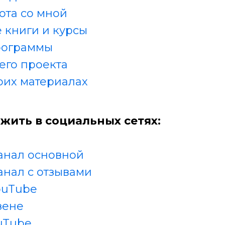
ота со мной
 книги и курсы
рограммы
его проекта
оих материалах
жить в социальных сетях:
анал основной
анал с отзывами
ouTube
зене
uTube