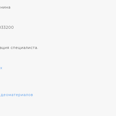
онина
033200
ация специалиста.
х
видеоматериалов