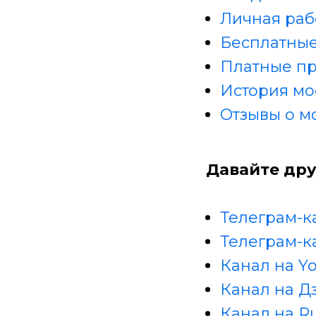
Личная раб
Бесплатные
Платные п
История мо
Отзывы о м
Давайте дру
Телеграм-к
Телеграм-к
Канал на Y
Канал на Д
Канал на R