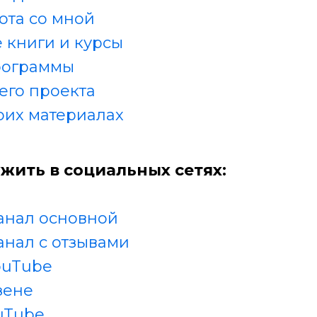
ота со мной
 книги и курсы
рограммы
его проекта
оих материалах
жить в социальных сетях:
анал основной
анал с отзывами
ouTube
зене
uTube