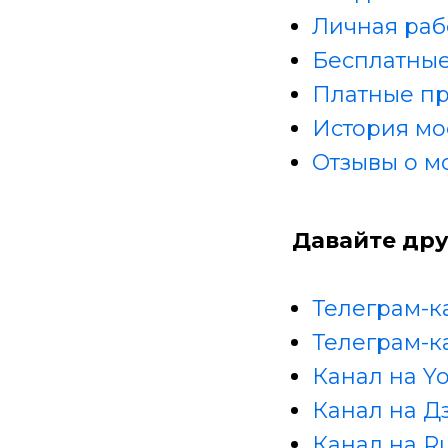
Личная раб
Бесплатные
Платные п
История мо
Отзывы о м
Давайте дру
Телеграм-к
Телеграм-к
Канал на Y
Канал на Д
Канал на R