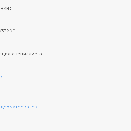
онина
033200
ация специалиста.
х
видеоматериалов