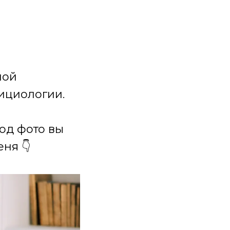
ной
ициологии.
под фото вы
ня 👇