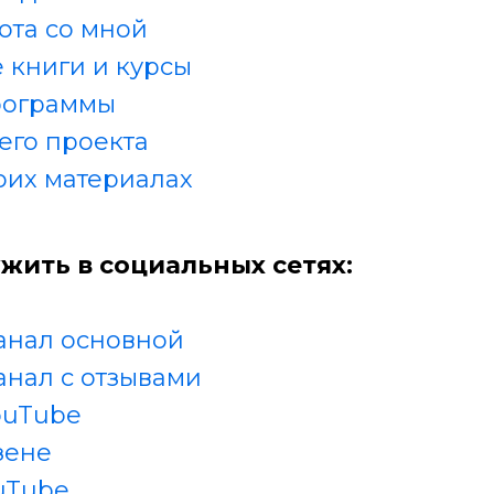
ота со мной
 книги и курсы
рограммы
его проекта
оих материалах
жить в социальных сетях:
анал основной
анал с отзывами
ouTube
зене
uTube