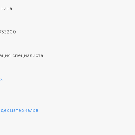
онина
033200
ация специалиста.
х
видеоматериалов