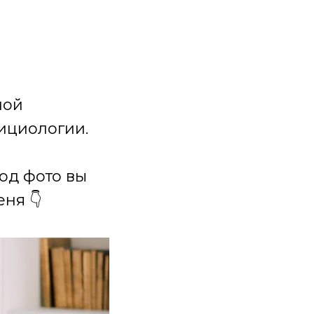
ной
ициологии.
под фото вы
ня 👇