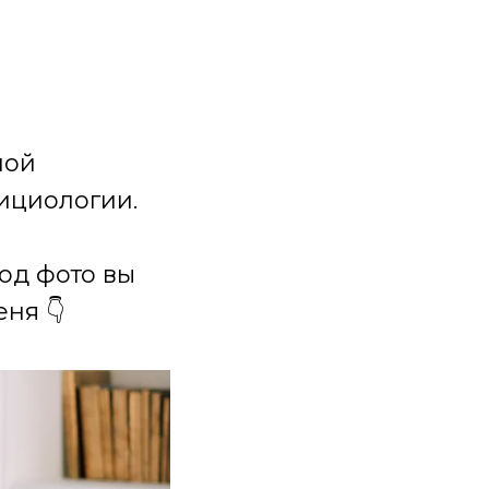
ной
ициологии.
под фото вы
ня 👇