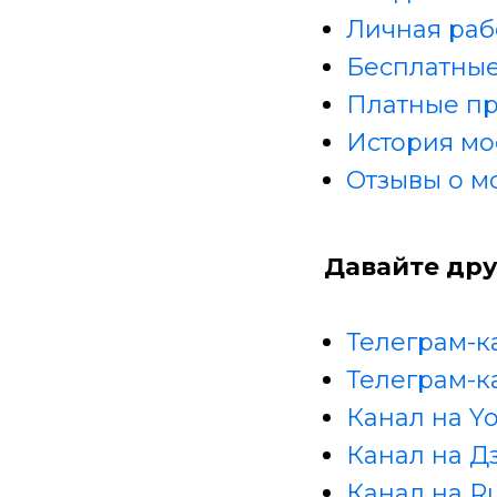
Личная раб
Бесплатные
Платные п
История мо
Отзывы о м
Давайте дру
Телеграм-к
Телеграм-к
Канал на Y
Канал на Д
Канал на R