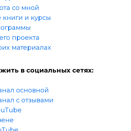
ота со мной
 книги и курсы
рограммы
его проекта
оих материалах
жить в социальных сетях:
анал основной
анал с отзывами
ouTube
зене
uTube