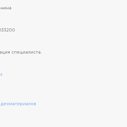
онина
033200
ация специалиста.
х
видеоматериалов