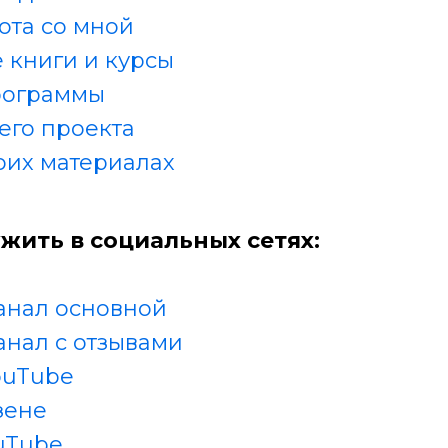
ота со мной
 книги и курсы
рограммы
его проекта
оих материалах
жить в социальных сетях:
анал основной
анал с отзывами
ouTube
зене
uTube