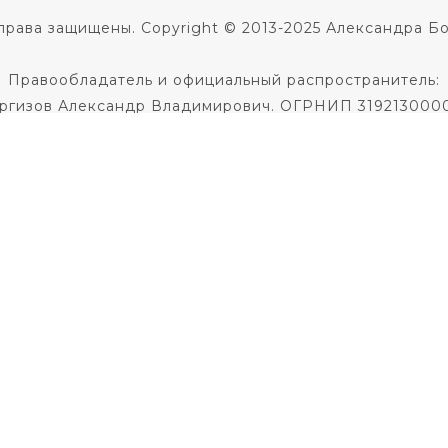
права защищены. Copyright © 2013-2025 Александра Б
Правообладатель и официальный распространитель:
ргизов Александр Владимирович. ОГРНИП 319213000
Не является медицинской услугой.
 диагноза и назначения лечения необходима консульт
Не является образовательной услугой
Политика в отношении обработки персональных данны
Публичная оферта на заключение договора
кое соглашение
|
Согласие на использование фото и 
По всем вопросам пишите
в службу поддержки