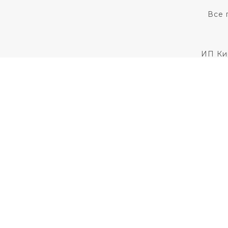
Все 
ИП Ки
Для установления
Пользовательс