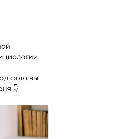
ной
ициологии.
под фото вы
ня 👇