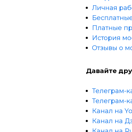
Личная раб
Бесплатные
Платные п
История мо
Отзывы о м
Давайте дру
Телеграм-к
Телеграм-к
Канал на Y
Канал на Д
Канал на R